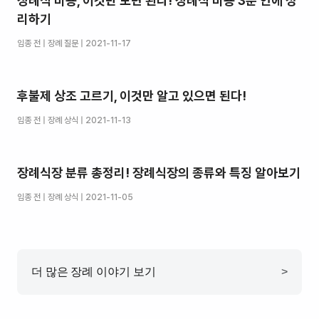
장례식 비용, 이것만 보면 된다! 장례식 비용 3분 안에 정
리하기
임종 전
|
장례 질문
|
2021-11-17
후불제 상조 고르기, 이것만 알고 있으면 된다!
임종 전
|
장례 상식
|
2021-11-13
장례식장 분류 총정리! 장례식장의 종류와 특징 알아보기
임종 전
|
장례 상식
|
2021-11-05
더 많은 장례 이야기 보기
>