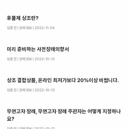
후불제 상조란?
임종 전
|
장례 정보
|
2022-11-04
미리 준비하는 사전장례의향서
임종 전
|
장례 정보
|
2022-10-13
상조 결합상품, 온라인 최저가보다 20%이상 비쌉니다.
임종 전
|
장례 정보
|
2022-10-13
무연고자 장례, 무연고자 장례 주관자는 어떻게 지정하나
요?
임종 전
|
장례 정보
|
2022-10-12