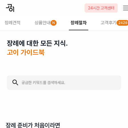
24시간 고객센터
장례견적
상품안내
장례절차
고객후기
N
2428
장례에 대한 모든 지식.
고이 가이드북
장례 준비가 처음이라면