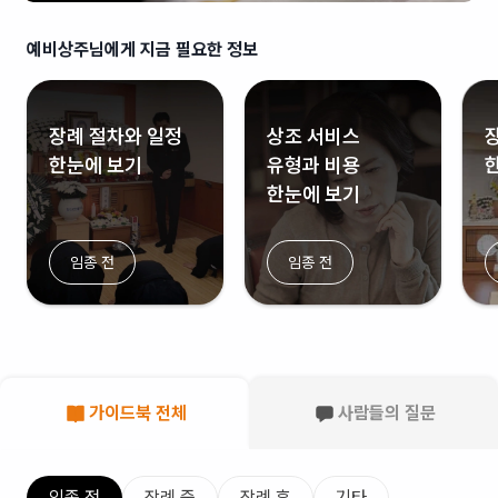
예비상주
님에게 지금 필요한 정보
장례 절차와 일정

상조 서비스

한눈에 보기
유형과 비용

한눈에 보기
임종 전
임종 전
가이드북 전체
사람들의 질문
임종 전
장례 중
장례 후
기타