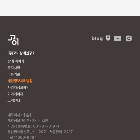
(주)고이장례연구소
장례 이야기
공지사항
이용약관
개인정보처리방침
사업자정보확인
마이페이지
고객센터
대표이사 : 송슬옹
개인정보관리책임자 : 김소현
사업자 등록번호 : 831-87-01971
통신판매업신고번호 : 2021-서울관악-2417
Tel : 1666-9784