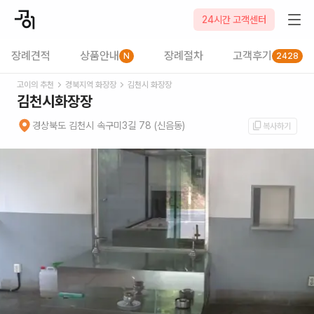
24시간 고객센터
장례견적
상품안내
장례절차
고객후기
N
2428
고이의 추천
경북
지역 화장장
김천시
화장장
김천시화장장
경상북도 김천시 속구미3길 78 (신음동)
복사하기