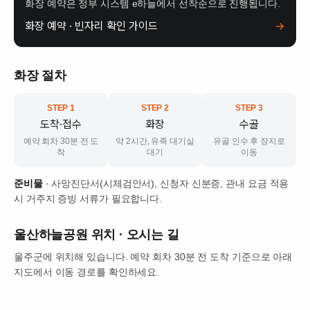
화장 예약은 정부 시스템 e하늘에서 선착순으로 진행됩니다.
화장 예약 · 빈자리 확인 가이드
→
화장 절차
STEP 1
STEP 2
STEP 3
도착·접수
화장
수골
예약 회차 30분 전 도
약 2시간, 유족 대기실
유골 인수 후 장지로
착
대기
이동
준비물
· 사망진단서(시체검안서), 신청자 신분증, 관내 요금 적용
시 거주지 증빙 서류가 필요합니다.
울산하늘공원
위치 · 오시는 길
울주군에 위치해 있습니다. 예약 회차 30분 전 도착 기준으로 아래
지도에서 이동 경로를 확인하세요.