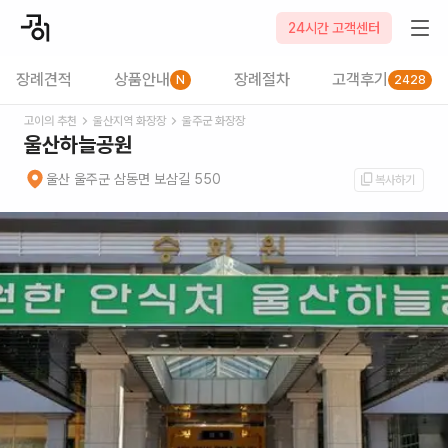
24시간 고객센터
장례견적
상품안내
장례절차
고객후기
N
2428
고이의 추천
울산
지역 화장장
울주군
화장장
울산하늘공원
울산 울주군 삼동면 보삼길 550
복사하기