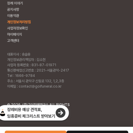
장례 이야기
공지사항
이용약관
개인정보처리방침
사업자정보확인
마이페이지
고객센터
대표이사 : 송슬옹
개인정보관리책임자 : 김소현
사업자 등록번호 : 831-87-01971
통신판매업신고번호 : 2021-서울관악-2417
Tel : 1666-9784
주소 :
서울시 관악구 신림로 132, 1,2,3층
이메일 : contact@goifuneral.co.kr
©
2026
. (주)고이장례연구소 ALL RIGHTS
장례비용 예상 견적표,
RESERVED.
임종준비 체크리스트 받아보기