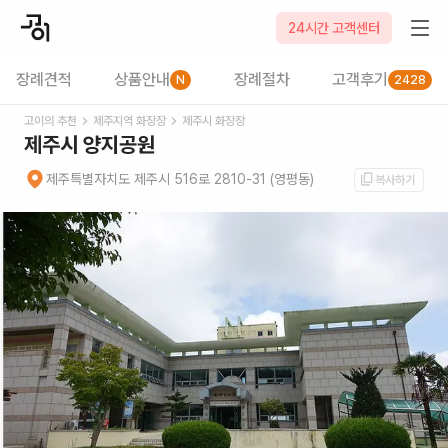
24시간 고객센터
장례견적
상품안내
장례절차
고객후기
N
2428
고이의 추천
제주
지역 화장장
제주시
화장장
제주시 양지공원
제주특별자치도 제주시 516로 2810-31 (영평동)
복사하기