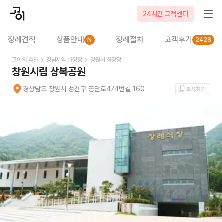
24시간 고객센터
장례견적
상품안내
장례절차
고객후기
N
2428
고이의 추천
경남
지역 화장장
창원시
화장장
창원시립 상복공원
경상남도 창원시 성산구 공단로474번길 160
복사하기