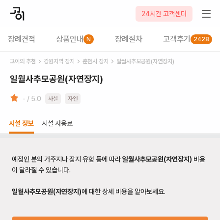
24시간 고객센터
장례견적
상품안내
장례절차
고객후기
N
2428
고이의 추천
강원
지역 장지
춘천시
장지
일월사추모공원(자연장지)
일월사추모공원(자연장지)
- / 5.0
사설
자연
시설 정보
시설 사용료
예정인 분의 거주지나 장지 유형 등에 따라
일월사추모공원(자연장지)
비용
이 달라질 수 있습니다.
일월사추모공원(자연장지)
에 대한 상세 비용을 알아보세요.