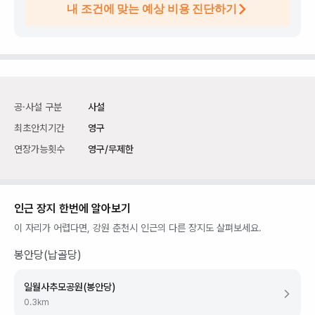
내 조건에 맞는 예상 비용 진단하기
공·사설 구분
사설
최초안치기간
영구
연장가능횟수
영구/무제한
인근 장지 한번에 알아보기
이 자리가 어렵다면,
강원 춘천시
인근의 다른 장지도 살펴보세요.
봉안당(납골당)
일월사추모공원(봉안당)
0.3
km