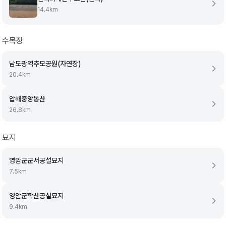
14.4
km
수목장
남도광역추모공원(자연장)
20.4
km
압해중앙동산
26.8
km
묘지
영암군군서공설묘지
7.5
km
영암군학산공설묘지
9.4
km