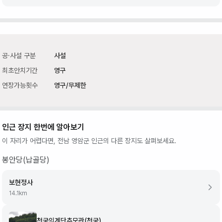
공·사설 구분
사설
최초안치기간
영구
연장가능횟수
영구/무제한
인근 장지 한번에 알아보기
이 자리가 어렵다면,
전남 영암군
인근의 다른 장지도 살펴보세요.
봉안당(납골당)
보현정사
14.1
km
천국의계단추모관(천국)