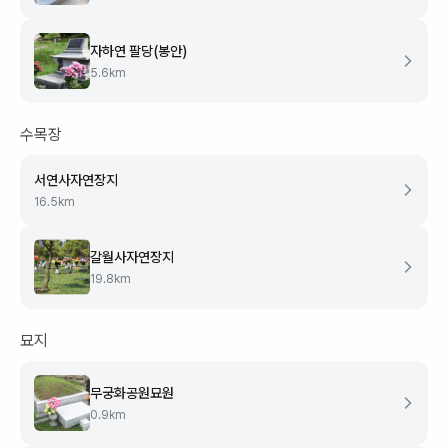
자하연 팔당(봉안)
5.6
km
수목장
서연사자연장지
16.5
km
갈월사자연장지
19.8
km
묘지
무궁화공원묘원
0.9
km