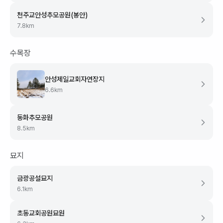
천주교안성추모공원(봉안)
7.8
km
수목장
안성제일교회자연장지
6.6
km
동화추모공원
8.5
km
묘지
금광공설묘지
6.1
km
초동교회공원묘원