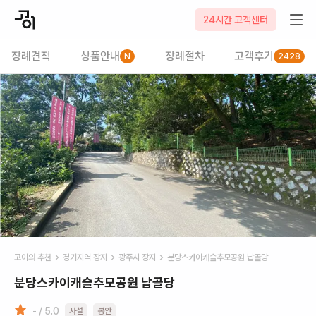
24시간 고객센터
장례견적
상품안내
장례절차
고객후기
N
2428
고이의 추천
경기
지역 장지
광주시
장지
분당스카이캐슬추모공원 납골당
분당스카이캐슬추모공원 납골당
- / 5.0
사설
봉안