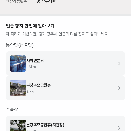
연장가능횟수
영구/무제한
인근 장지 한번에 알아보기
이 자리가 어렵다면,
경기 광주시
인근의 다른 장지도 살펴보세요.
봉안당(납골당)
자하연분당
1.6
km
분당추모공원휴
2.7
km
수목장
분당추모공원휴(자연장)