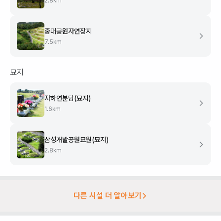
2.8
km
중대공원자연장지
7.5
km
묘지
자하연분당(묘지)
1.6
km
삼성개발공원묘원(묘지)
2.8
km
다른 시설 더 알아보기