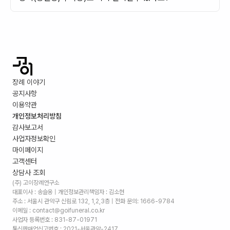
장례 이야기
공지사항
이용약관
개인정보처리방침
감사보고서
사업자정보확인
마이페이지
고객센터
상담사 조회
(주) 고이장례연구소
대표이사 : 송슬옹 | 개인정보관리책임자 : 김소현
주소 :
서울시 관악구 신림로 132, 1,2,3층
| 전화 문의: 1666-9784
이메일 : contact@goifuneral.co.kr
사업자 등록번호 : 831-87-01971
통신판매업신고번호 : 2021-서울관악-2417