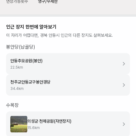
연장가능횟수
영구/무제한
인근 장지 한번에 알아보기
이 자리가 어렵다면,
경북 안동시
인근의 다른 장지도 살펴보세요.
봉안당(납골당)
안동추모공원(봉안)
22.5
km
천주교안동교구봉안경당
34.4
km
수목장
의성군 천제공원(자연장지)
15.6
km