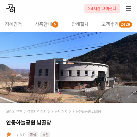
24시간 고객센터
장례견적
상품안내
장례절차
고객후기
N
2428
고이의 추천
경북
지역 장지
안동시
장지
안동하늘공원 납골당
안동하늘공원 납골당
- / 5.0
공설
봉안