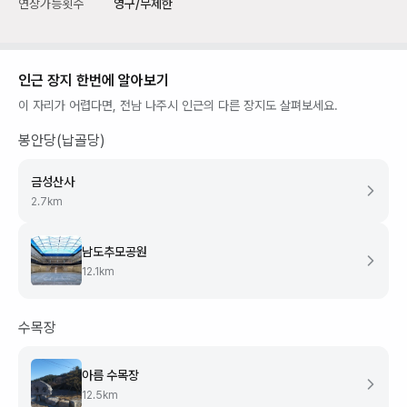
연장가능횟수
영구/무제한
인근 장지 한번에 알아보기
이 자리가 어렵다면,
전남 나주시
인근의 다른 장지도 살펴보세요.
봉안당(납골당)
금성산사
2.7
km
남도추모공원
12.1
km
수목장
아름 수목장
12.5
km