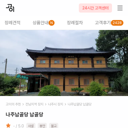
24시간 고객센터
장례견적
상품안내
장례절차
고객후기
N
2428
고이의 추천
전남
지역 장지
나주시
장지
나주납골당 납골당
나주납골당 납골당
- / 5.0
사설
봉안
불교