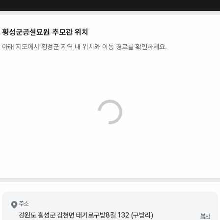
횡성군공설묘원 추모관
위치
아래 지도에서
횡성군
지역 내 위치와 이동 경로를 확인하세요.
주소
강원도 횡성군 갑천면 태기로구방8길 132 (구방리)
복사