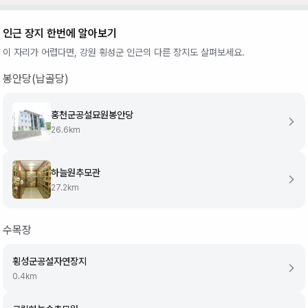
인근 장지 한번에 알아보기
이 자리가 어렵다면,
강원 횡성군
인근의 다른 장지도 살펴보세요.
봉안당(납골당)
홍천군공설묘원봉안당
26.6
km
하늘원추모관
27.2
km
수목장
횡성군공설자연장지
0.4
km