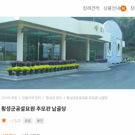
장례견적
상품안내
장
N
고이의 추천
강원
지역 장지
횡성군
장지
횡성군공설묘원 추모관 납골당
횡성군공설묘원 추모관 납골당
- / 5.0
공설
봉안