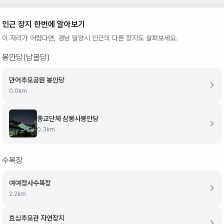
인근 장지 한번에 알아보기
이 자리가 어렵다면,
경남 밀양시
인근의 다른 장지도 살펴보세요.
봉안당(납골당)
만어추모공원 봉안당
0.0
km
종교단체 삼봉사봉안당
0.3
km
수목장
여여정사수목장
2.2
km
효심추모관 자연장지