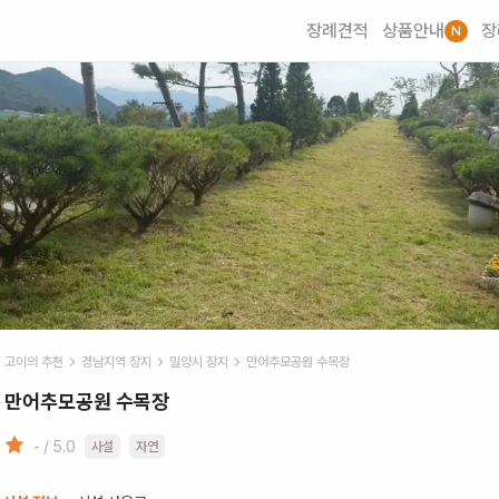
장례견적
상품안내
장
N
고이의 추천
경남
지역 장지
밀양시
장지
만어추모공원 수목장
만어추모공원 수목장
- / 5.0
사설
자연