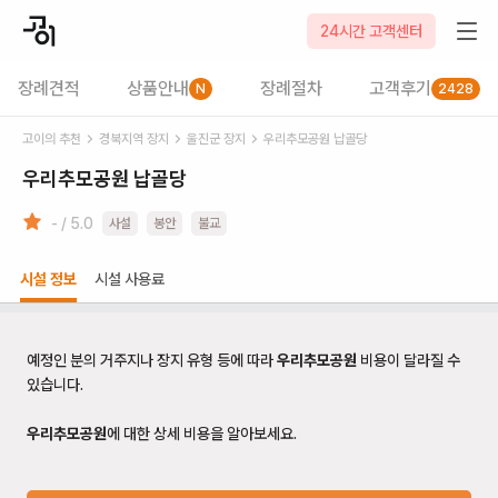
24시간 고객센터
장례견적
상품안내
장례절차
고객후기
N
2428
고이의 추천
경북
지역 장지
울진군
장지
우리추모공원 납골당
우리추모공원 납골당
- / 5.0
사설
봉안
불교
시설 정보
시설 사용료
예정인 분의 거주지나 장지 유형 등에 따라
우리추모공원
비용이 달라질 수
있습니다.
우리추모공원
에 대한 상세 비용을 알아보세요.