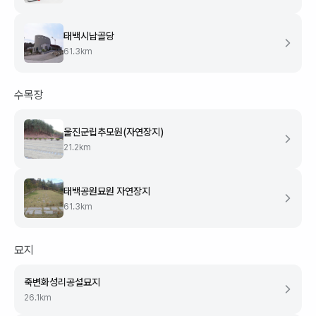
태백시납골당
61.3
km
수목장
울진군립추모원(자연장지)
21.2
km
태백공원묘원 자연장지
61.3
km
묘지
죽변화성리공설묘지
26.1
km