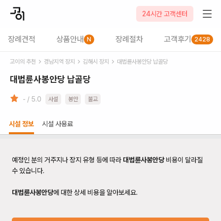
24시간 고객센터
장례견적
상품안내
장례절차
고객후기
N
2428
고이의 추천
경남
지역 장지
김해시
장지
대법륜사봉안당 납골당
대법륜사봉안당 납골당
- / 5.0
사설
봉안
불교
시설 정보
시설 사용료
예정인 분의 거주지나 장지 유형 등에 따라
대법륜사봉안당
비용이 달라질
수 있습니다.
대법륜사봉안당
에 대한 상세 비용을 알아보세요.