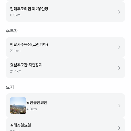
김해추모의집 제2봉안당
6.3
km
수목장
천탑사수목장(그린피아)
21.1
km
효심추모관 자연장지
21.4
km
묘지
낙원공원묘원
4.8
km
김해공원묘원