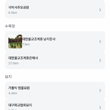
극락사추모공원
6.5
km
수목장
대한불교조계종 남지장사
7.1
km
대한불교조계종은해사
27.0
km
묘지
가톨릭 범물묘원
4.4
km
대구화교협회묘지