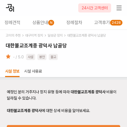
24시간 고객센터
장례견적
상품안내
장례절차
고객후기
N
2428
고이의 추천
대구
지역 장지
달성군
장지
대한불교조계종 광덕사 납골당
대한불교조계종 광덕사 납골당
- / 5.0
사설
봉안
불교
시설 정보
시설 사용료
예정인 분의 거주지나 장지 유형 등에 따라
대한불교조계종 광덕사
비용이
달라질 수 있습니다.
대한불교조계종 광덕사
에 대한 상세 비용을 알아보세요.