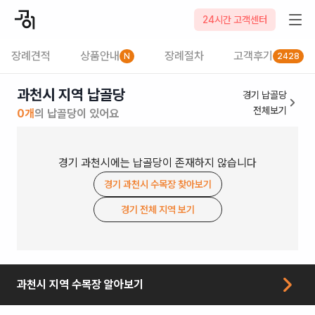
24시간 고객센터
장례견적
상품안내
장례절차
고객후기
N
2428
과천시 지역 납골당
경기
납골당
전체보기
0
개
의
납골당
이 있어요
경기
과천시
에는
납골당
이 존재하지 않습니다
경기
과천시
수목장
찾아보기
경기
전체 지역 보기
과천시
지역
수목장
알아보기