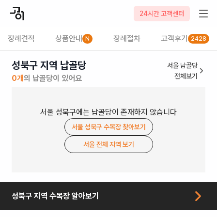
24시간 고객센터
장례견적
상품안내
장례절차
고객후기
N
2428
성북구 지역 납골당
서울
납골당
전체보기
0
개
의
납골당
이 있어요
서울
성북구
에는
납골당
이 존재하지 않습니다
서울
성북구
수목장
찾아보기
서울
전체 지역 보기
성북구
지역
수목장
알아보기