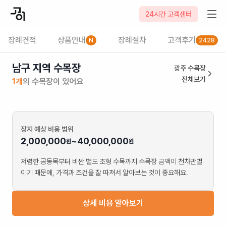
24시간 고객센터
장례견적
상품안내
장례절차
고객후기
N
2428
남구 지역 수목장
광주
수목장
전체보기
1
개
의
수목장
이 있어요
장지 예상 비용 범위
2,000,000
~
40,000,000
원
원
저렴한
공동목
부터 비싼
별도 조형 수목
까지
수목장
금액이 천차만별
이기 때문에, 가격과 조건을 잘 따져서 알아보는 것이 중요해요.
상세 비용 알아보기