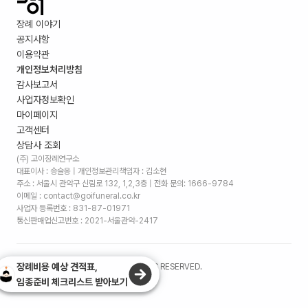
장례 이야기
공지사항
이용약관
개인정보처리방침
감사보고서
사업자정보확인
마이페이지
고객센터
상담사 조회
(주) 고이장례연구소
대표이사 : 송슬옹 | 개인정보관리책임자 : 김소현
주소 :
서울시 관악구 신림로 132, 1,2,3층
| 전화 문의: 1666-9784
이메일 : contact@goifuneral.co.kr
사업자 등록번호 : 831-87-01971
통신판매업신고번호 : 2021-서울관악-2417
장례비용 예상 견적표,
©
2026
. (주)고이장례연구소 ALL RIGHTS RESERVED.
임종준비 체크리스트 받아보기