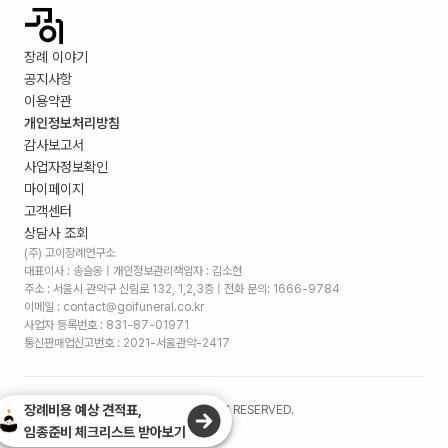
장례 이야기
공지사항
이용약관
개인정보처리방침
감사보고서
사업자정보확인
마이페이지
고객센터
상담사 조회
(주) 고이장례연구소
대표이사 : 송슬옹 | 개인정보관리책임자 : 김소현
주소 :
서울시 관악구 신림로 132, 1,2,3층
| 전화 문의: 1666-9784
이메일 : contact@goifuneral.co.kr
사업자 등록번호 : 831-87-01971
통신판매업신고번호 : 2021-서울관악-2417
장례비용 예상 견적표,
©
2026
. (주)고이장례연구소 ALL RIGHTS RESERVED.
임종준비 체크리스트 받아보기