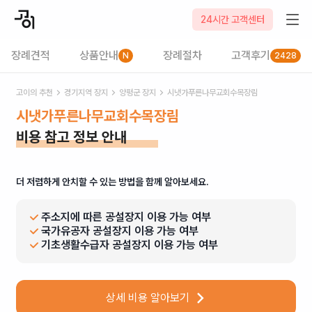
24시간 고객센터
장례견적
상품안내
장례절차
고객후기
N
2428
고이의 추천
경기
지역 장지
양평군
장지
시냇가푸른나무교회수목장림
시냇가푸른나무교회수목장림
비용 참고 정보 안내
더 저렴하게 안치할 수 있는 방법을 함께 알아보세요.
주소지에 따른 공설장지 이용 가능 여부
국가유공자 공설장지 이용 가능 여부
기초생활수급자 공설장지 이용 가능 여부
상세 비용 알아보기