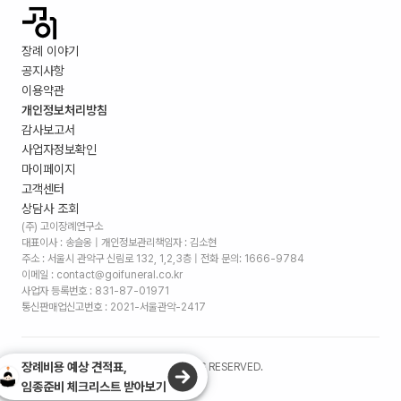
장례 이야기
공지사항
이용약관
개인정보처리방침
감사보고서
사업자정보확인
마이페이지
고객센터
상담사 조회
(주) 고이장례연구소
대표이사 : 송슬옹 | 개인정보관리책임자 : 김소현
주소 :
서울시 관악구 신림로 132, 1,2,3층
| 전화 문의: 1666-9784
이메일 : contact@goifuneral.co.kr
사업자 등록번호 : 831-87-01971
통신판매업신고번호 : 2021-서울관악-2417
장례비용 예상 견적표,
©
2026
. (주)고이장례연구소 ALL RIGHTS RESERVED.
임종준비 체크리스트 받아보기