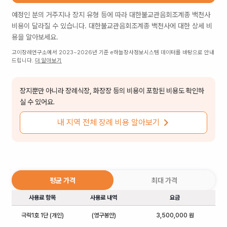
예정인 분의 거주지나 장지 유형 등에 따라
대한불교관음회조계종 백천사
비용이 달라질 수 있습니다.
대한불교관음회조계종 백천사
에 대한 상세 비
용을 알아보세요.
고이장례연구소에서 2023~2026년 기준 e하늘장사정보시스템 데이터를 바탕으로 안내
드립니다.
더 알아보기
장지뿐만 아니라 장례식장, 화장장 등의 비용이 포함된 비용도 확인하
실 수 있어요.
내 지역 전체 장례 비용 알아보기
평균 가격
최대 가격
사용료 항목
사용료 내역
요금
극락1호 1단 (개인)
(영구봉안)
3,500,000 원