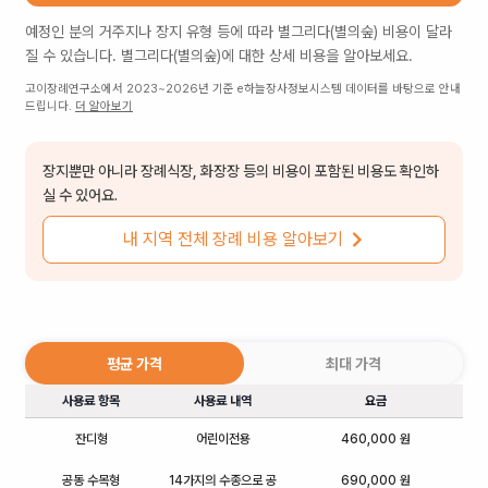
예정인 분의 거주지나 장지 유형 등에 따라
별그리다(별의숲)
비용이 달라
질 수 있습니다.
별그리다(별의숲)
에 대한 상세 비용을 알아보세요.
고이장례연구소에서 2023~2026년 기준 e하늘장사정보시스템 데이터를 바탕으로 안내
드립니다.
더 알아보기
장지뿐만 아니라 장례식장, 화장장 등의 비용이 포함된 비용도 확인하
실 수 있어요.
내 지역 전체 장례 비용 알아보기
평균 가격
최대 가격
사용료 항목
사용료 내역
요금
잔디형
어린이전용
460,000 원
공동 수목형
14가지의 수종으로 공
690,000 원