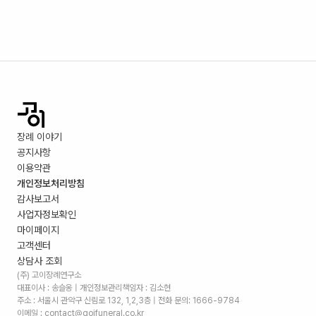
장례 이야기
공지사항
이용약관
개인정보처리방침
감사보고서
사업자정보확인
마이페이지
고객센터
상담사 조회
(주) 고이장례연구소
대표이사 : 송슬옹 | 개인정보관리책임자 : 김소현
주소 :
서울시 관악구 신림로 132, 1,2,3층
| 전화 문의: 1666-9784
이메일 : contact@goifuneral.co.kr