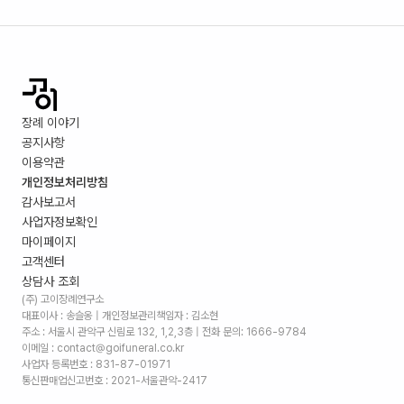
장례 이야기
공지사항
이용약관
개인정보처리방침
감사보고서
사업자정보확인
마이페이지
고객센터
상담사 조회
(주) 고이장례연구소
대표이사 : 송슬옹 | 개인정보관리책임자 : 김소현
주소 :
서울시 관악구 신림로 132, 1,2,3층
| 전화 문의: 1666-9784
이메일 : contact@goifuneral.co.kr
사업자 등록번호 : 831-87-01971
통신판매업신고번호 : 2021-서울관악-2417