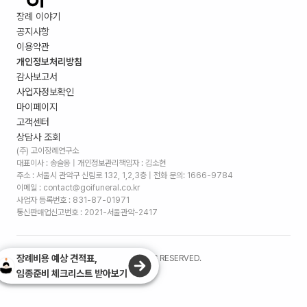
장례 이야기
공지사항
이용약관
개인정보처리방침
감사보고서
사업자정보확인
마이페이지
고객센터
상담사 조회
(주) 고이장례연구소
대표이사 : 송슬옹 | 개인정보관리책임자 : 김소현
주소 :
서울시 관악구 신림로 132, 1,2,3층
| 전화 문의: 1666-9784
이메일 : contact@goifuneral.co.kr
사업자 등록번호 : 831-87-01971
통신판매업신고번호 : 2021-서울관악-2417
장례비용 예상 견적표,
©
2026
. (주)고이장례연구소 ALL RIGHTS RESERVED.
임종준비 체크리스트 받아보기