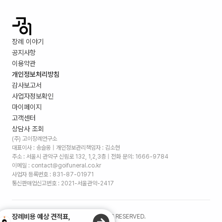
장례 이야기
공지사항
이용약관
개인정보처리방침
감사보고서
사업자정보확인
마이페이지
고객센터
상담사 조회
(주) 고이장례연구소
대표이사 : 송슬옹 | 개인정보관리책임자 : 김소현
주소 :
서울시 관악구 신림로 132, 1,2,3층
| 전화 문의: 1666-9784
이메일 : contact@goifuneral.co.kr
사업자 등록번호 : 831-87-01971
통신판매업신고번호 : 2021-서울관악-2417
장례비용 예상 견적표,
©
2026
. (주)고이장례연구소 ALL RIGHTS RESERVED.