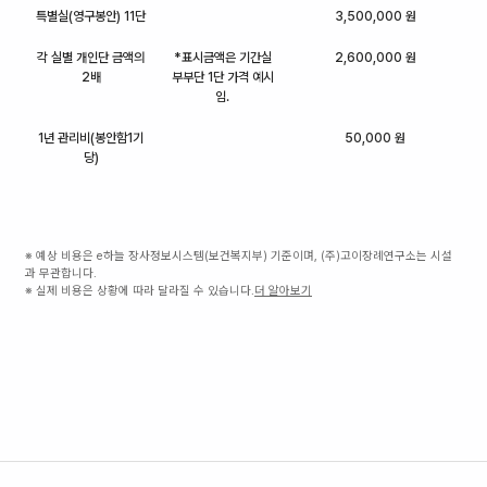
특별실(영구봉안) 11단
3,500,000 원
각 실별 개인단 금액의
*표시금액은 기간실
2,600,000 원
2배
부부단 1단 가격 예시
임.
1년 관리비(봉안함1기
50,000 원
당)
※ 예상 비용은 e하늘 장사정보시스템(보건복지부) 기준이며, (주)고이장례연구소는 시설
과 무관합니다.
※ 실제 비용은 상황에 따라 달라질 수 있습니다.
더 알아보기