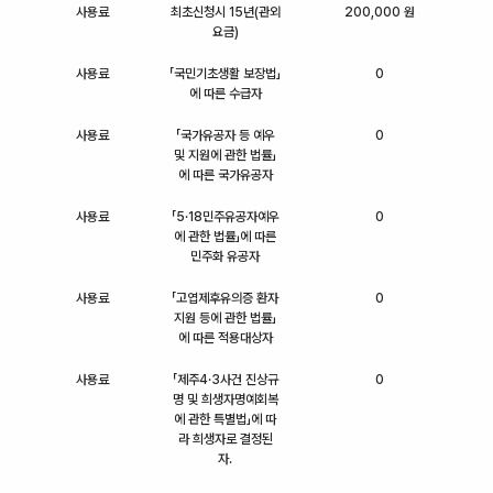
사용료
최초신청시 15년(관외
200,000 원
요금)
사용료
「국민기초생활 보장법」
0
에 따른 수급자
사용료
「국가유공자 등 예우
0
및 지원에 관한 법률」
에 따른 국가유공자
사용료
「5·18민주유공자예우
0
에 관한 법률」에 따른
민주화 유공자
사용료
「고엽제후유의증 환자
0
지원 등에 관한 법률」
에 따른 적용대상자
사용료
「제주4·3사건 진상규
0
명 및 희생자명예회복
에 관한 특별법」에 따
라 희생자로 결정된
자.