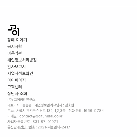
장례 이야기
공지사항
이용약관
개인정보처리방침
감사보고서
사업자정보확인
마이페이지
고객센터
상담사 조회
(주) 고이장례연구소
대표이사 : 송슬옹 | 개인정보관리책임자 : 김소현
주소 :
서울시 관악구 신림로 132, 1,2,3층
| 전화 문의: 1666-9784
이메일 : contact@goifuneral.co.kr
사업자 등록번호 : 831-87-01971
통신판매업신고번호 : 2021-서울관악-2417