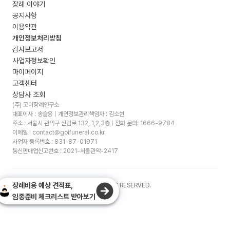
장례 이야기
공지사항
이용약관
개인정보처리방침
감사보고서
사업자정보확인
마이페이지
고객센터
상담사 조회
(주) 고이장례연구소
대표이사 : 송슬옹 | 개인정보관리책임자 : 김소현
주소 :
서울시 관악구 신림로 132, 1,2,3층
| 전화 문의: 1666-9784
이메일 : contact@goifuneral.co.kr
사업자 등록번호 : 831-87-01971
통신판매업신고번호 : 2021-서울관악-2417
장례비용 예상 견적표,
©
2026
. (주)고이장례연구소 ALL RIGHTS RESERVED.
임종준비 체크리스트 받아보기