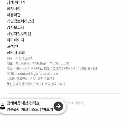
장례 이야기
공지사항
이용약관
개인정보처리방침
감사보고서
사업자정보확인
마이페이지
고객센터
상담사 조회
(주) 고이장례연구소
대표이사 : 송슬옹 | 개인정보관리책임자 : 김소현
주소 :
서울시 관악구 신림로 132, 1,2,3층
| 전화 문의: 1666-9784
이메일 : contact@goifuneral.co.kr
사업자 등록번호 : 831-87-01971
통신판매업신고번호 : 2021-서울관악-2417
장례비용 예상 견적표,
©
2026
. (주)고이장례연구소 ALL RIGHTS RESERVED.
임종준비 체크리스트 받아보기