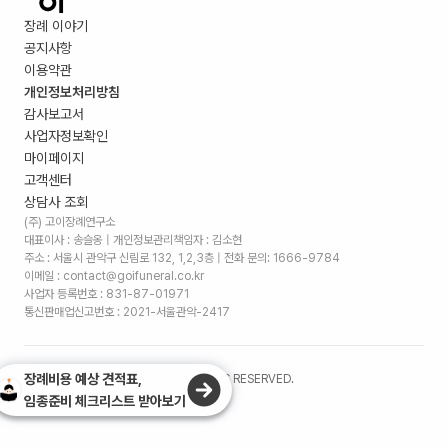
장례 이야기
공지사항
이용약관
개인정보처리방침
감사보고서
사업자정보확인
마이페이지
고객센터
상담사 조회
(주) 고이장례연구소
대표이사 : 송슬옹 | 개인정보관리책임자 : 김소현
주소 :
서울시 관악구 신림로 132, 1,2,3층
| 전화 문의: 1666-9784
이메일 : contact@goifuneral.co.kr
사업자 등록번호 : 831-87-01971
통신판매업신고번호 : 2021-서울관악-2417
장례비용 예상 견적표,
©
2026
. (주)고이장례연구소 ALL RIGHTS RESERVED.
임종준비 체크리스트 받아보기