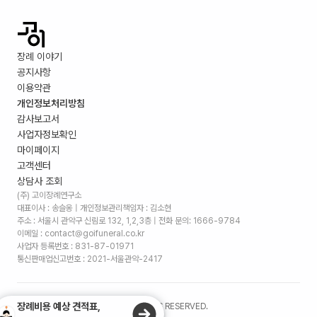
장례 이야기
공지사항
이용약관
개인정보처리방침
감사보고서
사업자정보확인
마이페이지
고객센터
상담사 조회
(주) 고이장례연구소
대표이사 : 송슬옹 | 개인정보관리책임자 : 김소현
주소 :
서울시 관악구 신림로 132, 1,2,3층
| 전화 문의: 1666-9784
이메일 : contact@goifuneral.co.kr
사업자 등록번호 : 831-87-01971
통신판매업신고번호 : 2021-서울관악-2417
장례비용 예상 견적표,
©
2026
. (주)고이장례연구소 ALL RIGHTS RESERVED.