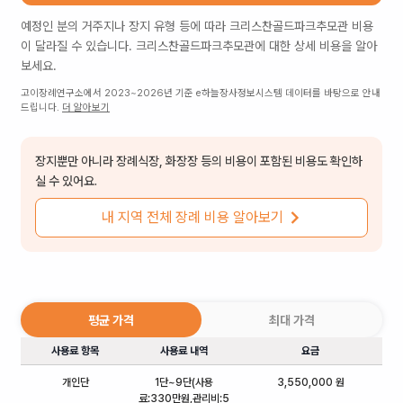
예정인 분의 거주지나 장지 유형 등에 따라
크리스찬골드파크추모관
비용
이 달라질 수 있습니다.
크리스찬골드파크추모관
에 대한 상세 비용을 알아
보세요.
고이장례연구소에서 2023~2026년 기준 e하늘장사정보시스템 데이터를 바탕으로 안내
드립니다.
더 알아보기
장지뿐만 아니라 장례식장, 화장장 등의 비용이 포함된 비용도 확인하
실 수 있어요.
내 지역 전체 장례 비용 알아보기
평균 가격
최대 가격
사용료 항목
사용료 내역
요금
개인단
1단~9단(사용
3,550,000 원
료:330만원,관리비:5