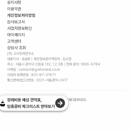
공지사항
이용약관
개인정보처리방침
감사보고서
사업자정보확인
마이페이지
고객센터
상담사 조회
(주) 고이장례연구소
대표이사 : 송슬옹 | 개인정보관리책임자 : 김소현
주소 :
서울시 관악구 신림로 132, 1,2,3층
| 전화 문의: 1666-9784
이메일 : contact@goifuneral.co.kr
사업자 등록번호 : 831-87-01971
통신판매업신고번호 : 2021-서울관악-2417
장례비용 예상 견적표,
©
2026
. (주)고이장례연구소 ALL RIGHTS RESERVED.
임종준비 체크리스트 받아보기