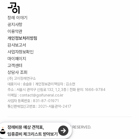
장례 이야기
공지사항
이용약관
개인정보처리방침
감사보고서
사업자정보확인
마이페이지
고객센터
상담사 조회
(주) 고이장례연구소
대표이사 : 송슬옹 | 개인정보관리책임자 : 김소현
주소 :
서울시 관악구 신림로 132, 1,2,3층
| 전화 문의: 1666-9784
이메일 : contact@goifuneral.co.kr
사업자 등록번호 : 831-87-01971
통신판매업신고번호 : 2021-서울관악-2417
장례비용 예상 견적표,
©
2026
. (주)고이장례연구소 ALL RIGHTS RESERVED.
임종준비 체크리스트 받아보기