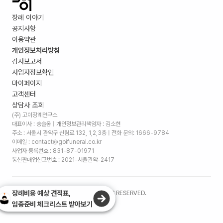
장례 이야기
공지사항
이용약관
개인정보처리방침
감사보고서
사업자정보확인
마이페이지
고객센터
상담사 조회
(주) 고이장례연구소
대표이사 : 송슬옹 | 개인정보관리책임자 : 김소현
주소 :
서울시 관악구 신림로 132, 1,2,3층
| 전화 문의: 1666-9784
이메일 : contact@goifuneral.co.kr
사업자 등록번호 : 831-87-01971
통신판매업신고번호 : 2021-서울관악-2417
장례비용 예상 견적표,
©
2026
. (주)고이장례연구소 ALL RIGHTS RESERVED.
임종준비 체크리스트 받아보기