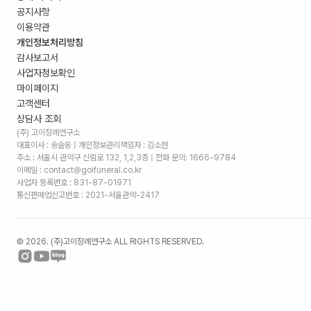
공지사항
이용약관
개인정보처리방침
감사보고서
사업자정보확인
마이페이지
고객센터
상담사 조회
(주) 고이장례연구소
대표이사 : 송슬옹 | 개인정보관리책임자 : 김소현
주소 :
서울시 관악구 신림로 132, 1,2,3층
| 전화 문의: 1666-9784
이메일 : contact@goifuneral.co.kr
사업자 등록번호 : 831-87-01971
통신판매업신고번호 : 2021-서울관악-2417
©
2026
. (주)고이장례연구소 ALL RIGHTS RESERVED.