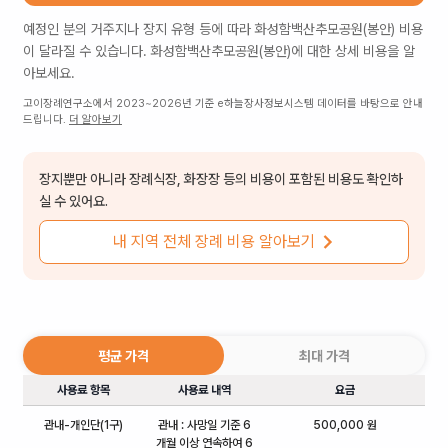
예정인 분의 거주지나 장지 유형 등에 따라
화성함백산추모공원(봉안)
비용
이 달라질 수 있습니다.
화성함백산추모공원(봉안)
에 대한 상세 비용을 알
아보세요.
고이장례연구소에서 2023~2026년 기준 e하늘장사정보시스템 데이터를 바탕으로 안내
드립니다.
더 알아보기
장지뿐만 아니라 장례식장, 화장장 등의 비용이 포함된 비용도 확인하
실 수 있어요.
내 지역 전체 장례 비용 알아보기
평균 가격
최대 가격
사용료 항목
사용료 내역
요금
관내-개인단(1구)
관내 : 사망일 기준 6
500,000 원
개월 이상 연속하여 6