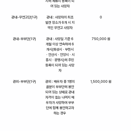
시에 체류지 등록이 되
어 있는 사망자
관내-무연고단(1구)
관내 : 사망자의 최초
0
발견 장소가 6개 시 지
역인 무연고 사망자
관내-부부단(1구)
관내 : 사망일 기준 6
750,000 원
개월 이상 연속하여 6
개시(화성시ㆍ부천시
ㆍ안산시ㆍ안양시ㆍ시
흥시ㆍ광명시)에 주민
등록이 되어 있는 사망
자
관외-부부단(1구)
관외 : 배우자 중 1명의
1,500,000 원
골분이 부부단에 봉안
되어 있는 상태로 관내
자격이 없는 나머지 배
우자가 사망하여 부부
단에 함께 봉안하고자
하는 경우