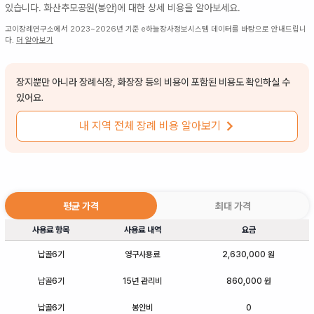
있습니다.
화산추모공원(봉안)
에 대한 상세 비용을 알아보세요.
고이장례연구소에서 2023~2026년 기준 e하늘장사정보시스템 데이터를 바탕으로 안내드립니
다.
더 알아보기
장지뿐만 아니라 장례식장, 화장장 등의 비용이 포함된 비용도 확인하실 수
있어요.
내 지역 전체 장례 비용 알아보기
평균 가격
최대 가격
사용료 항목
사용료 내역
요금
납골6기
영구사용료
2,630,000 원
납골6기
15년 관리비
860,000 원
납골6기
봉안비
0