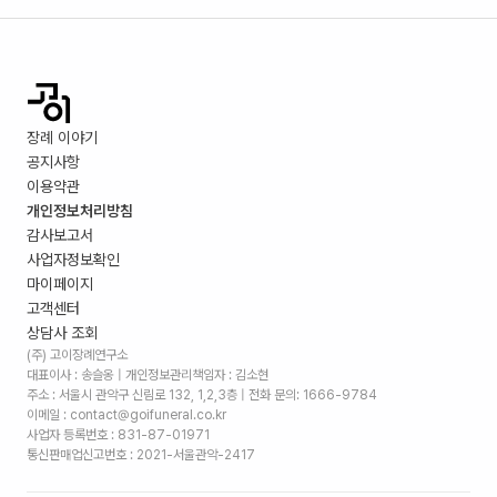
장례 이야기
공지사항
이용약관
개인정보처리방침
감사보고서
사업자정보확인
마이페이지
고객센터
상담사 조회
(주) 고이장례연구소
대표이사 : 송슬옹 | 개인정보관리책임자 : 김소현
주소 :
서울시 관악구 신림로 132, 1,2,3층
| 전화 문의: 1666-9784
이메일 : contact@goifuneral.co.kr
사업자 등록번호 : 831-87-01971
통신판매업신고번호 : 2021-서울관악-2417