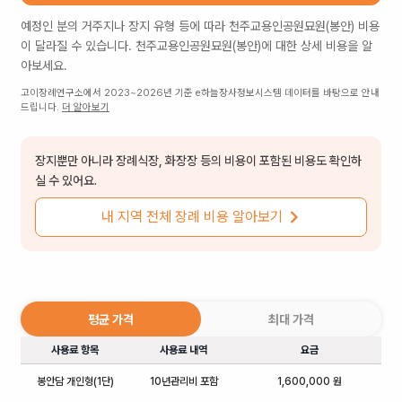
예정인 분의 거주지나 장지 유형 등에 따라
천주교용인공원묘원(봉안)
비용
이 달라질 수 있습니다.
천주교용인공원묘원(봉안)
에 대한 상세 비용을 알
아보세요.
고이장례연구소에서 2023~2026년 기준 e하늘장사정보시스템 데이터를 바탕으로 안내
드립니다.
더 알아보기
장지뿐만 아니라 장례식장, 화장장 등의 비용이 포함된 비용도 확인하
실 수 있어요.
내 지역 전체 장례 비용 알아보기
평균 가격
최대 가격
사용료 항목
사용료 내역
요금
봉안담 개인형(1단)
10년관리비 포함
1,600,000 원