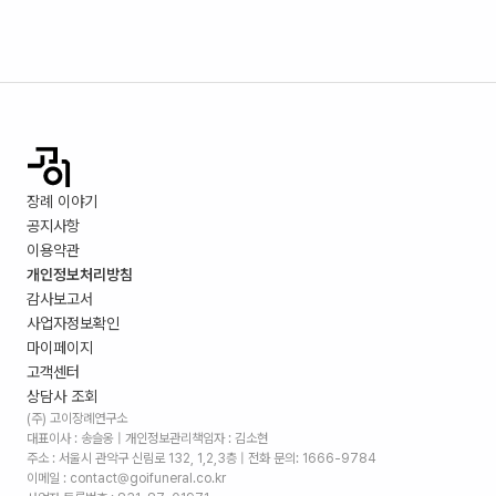
장례 이야기
공지사항
이용약관
개인정보처리방침
감사보고서
사업자정보확인
마이페이지
고객센터
상담사 조회
(주) 고이장례연구소
대표이사 : 송슬옹 | 개인정보관리책임자 : 김소현
주소 :
서울시 관악구 신림로 132, 1,2,3층
| 전화 문의: 1666-9784
이메일 : contact@goifuneral.co.kr