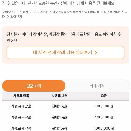
질 수 있습니다.
천안추모공원 봉안시설
에 대한 상세 비용을 알아보세요.
고이장례연구소에서 2023~2026년 기준 e하늘장사정보시스템 데이터를 바탕으로 안내드립니
다.
더 알아보기
장지뿐만 아니라 장례식장, 화장장 등의 비용이 포함된 비용도 확인하실 수
있어요.
내 지역 전체 장례 비용 알아보기
평균 가격
최대 가격
사용료 항목
사용료 내역
요금
사용료(개인단)
관내(15년)
300,000 원
사용료(부부단)
관내(15년)
400,000 원
사용료(개인단)
관외(15년)
1,000,000 원