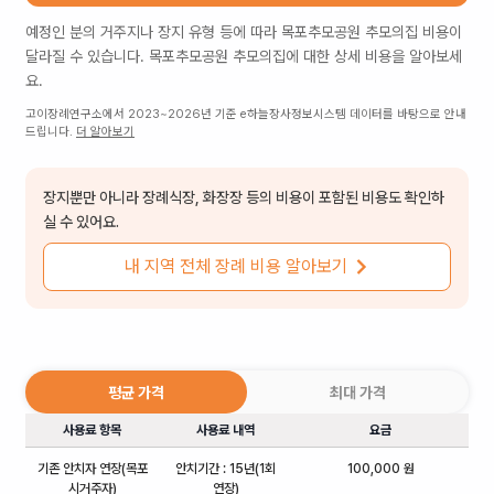
예정인 분의 거주지나 장지 유형 등에 따라
목포추모공원 추모의집
비용이
달라질 수 있습니다.
목포추모공원 추모의집
에 대한 상세 비용을 알아보세
요.
고이장례연구소에서 2023~2026년 기준 e하늘장사정보시스템 데이터를 바탕으로 안내
드립니다.
더 알아보기
장지뿐만 아니라 장례식장, 화장장 등의 비용이 포함된 비용도 확인하
실 수 있어요.
내 지역 전체 장례 비용 알아보기
평균 가격
최대 가격
사용료 항목
사용료 내역
요금
기존 안치자 연장(목포
안치기간 : 15년(1회
100,000 원
시거주자)
연장)