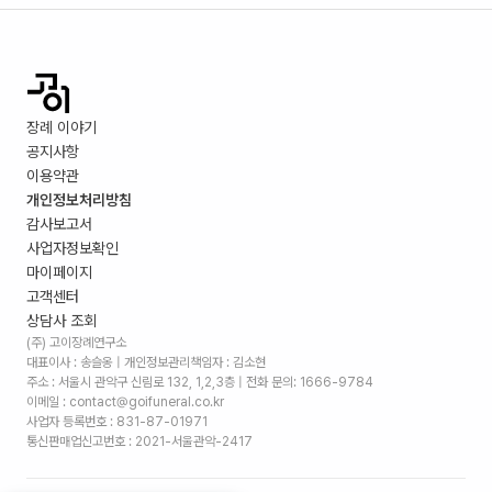
장례 이야기
공지사항
이용약관
개인정보처리방침
감사보고서
사업자정보확인
마이페이지
고객센터
상담사 조회
(주) 고이장례연구소
대표이사 : 송슬옹 | 개인정보관리책임자 : 김소현
주소 :
서울시 관악구 신림로 132, 1,2,3층
| 전화 문의: 1666-9784
이메일 : contact@goifuneral.co.kr
사업자 등록번호 : 831-87-01971
통신판매업신고번호 : 2021-서울관악-2417