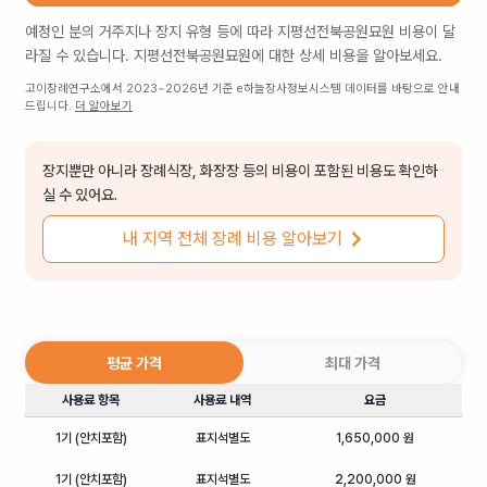
예정인 분의 거주지나 장지 유형 등에 따라
지평선전북공원묘원
비용이 달
라질 수 있습니다.
지평선전북공원묘원
에 대한 상세 비용을 알아보세요.
고이장례연구소에서 2023~2026년 기준 e하늘장사정보시스템 데이터를 바탕으로 안내
드립니다.
더 알아보기
장지뿐만 아니라 장례식장, 화장장 등의 비용이 포함된 비용도 확인하
실 수 있어요.
내 지역 전체 장례 비용 알아보기
평균 가격
최대 가격
사용료 항목
사용료 내역
요금
1기 (안치포함)
표지석별도
1,650,000 원
1기 (안치포함)
표지석별도
2,200,000 원