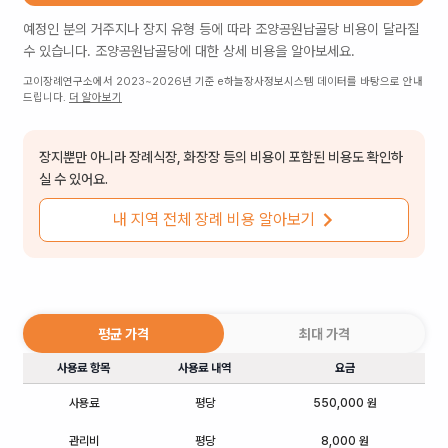
예정인 분의 거주지나 장지 유형 등에 따라
조양공원납골당
비용이 달라질
수 있습니다.
조양공원납골당
에 대한 상세 비용을 알아보세요.
고이장례연구소에서 2023~2026년 기준 e하늘장사정보시스템 데이터를 바탕으로 안내
드립니다.
더 알아보기
장지뿐만 아니라 장례식장, 화장장 등의 비용이 포함된 비용도 확인하
실 수 있어요.
내 지역 전체 장례 비용 알아보기
평균 가격
최대 가격
사용료 항목
사용료 내역
요금
사용료
평당
550,000 원
관리비
평당
8,000 원