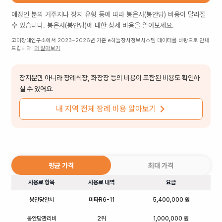
예정인 분의 거주지나 장지 유형 등에 따라
봉은사(봉안당)
비용이 달라질
수 있습니다.
봉은사(봉안당)
에 대한 상세 비용을 알아보세요.
고이장례연구소에서 2023~2026년 기준 e하늘장사정보시스템 데이터를 바탕으로 안내
드립니다.
더 알아보기
장지뿐만 아니라 장례식장, 화장장 등의 비용이 포함된 비용도 확인하
실 수 있어요.
내 지역 전체 장례 비용 알아보기
평균 가격
최대 가격
사용료 항목
사용료 내역
요금
봉안당안치
미타R6-11
5,400,000 원
봉안당관리비
2위
1,000,000 원