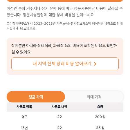
예정인 분의 거주지나 장지 유형 등에 따라
청운사봉안당
비용이 달라질 수
있습니다.
청운사봉안당
에 대한 상세 비용을 알아보세요.
고이장례연구소에서 2023~2026년 기준 e하늘장사정보시스템 데이터를 바탕으로 안내
드립니다.
더 알아보기
장지뿐만 아니라 장례식장, 화장장 등의 비용이 포함된 비용도 확인하
실 수 있어요.
내 지역 전체 장례 비용 알아보기
평균 가격
최대 가격
사용료 항목
사용료 내역
요금
영구
22
200 원
15년
22
35 원